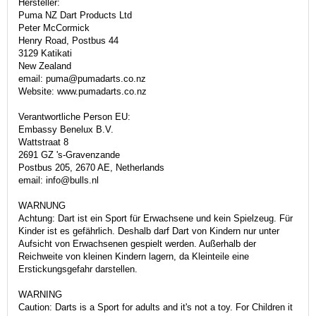
Hersteller:
Puma NZ Dart Products Ltd
Peter McCormick
Henry Road, Postbus 44
3129 Katikati
New Zealand
email: puma@pumadarts.co.nz
Website: www.pumadarts.co.nz
Verantwortliche Person EU:
Embassy Benelux B.V.
Wattstraat 8
2691 GZ 's-Gravenzande
Postbus 205, 2670 AE, Netherlands
email: info@bulls.nl
WARNUNG
Achtung: Dart ist ein Sport für Erwachsene und kein Spielzeug. Für
Kinder ist es gefährlich. Deshalb darf Dart von Kindern nur unter
Aufsicht von Erwachsenen gespielt werden. Außerhalb der
Reichweite von kleinen Kindern lagern, da Kleinteile eine
Erstickungsgefahr darstellen.
WARNING
Caution: Darts is a Sport for adults and it's not a toy. For Children it