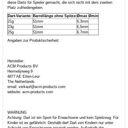
diese Darts für Spieler gemacht, die sich nicht mit dem zweiten
Platz zufriedengeben.
Dart-Variante:
Barrellänge ohne Spitze:
Ømax
Ømin
21g
51mm
6,3mm
23g
51mm
6,5mm
25g
51mm
6,7mm
Angaben zur Produktsicherheit:
Hersteller:
ACM Products BV
Hermelijnweg 9
4877 AE Etten-Leur
The Netherlands
email: verkauf@acm-products.com
website: acm-products.com
WARNUNG
Achtung: Dart ist ein Sport für Erwachsene und kein Spielzeug. Für
Kinder ist es gefährlich. Deshalb darf Dart von Kindern nur unter
Aufsicht von Erwachsenen gespielt werden. Außerhalb der