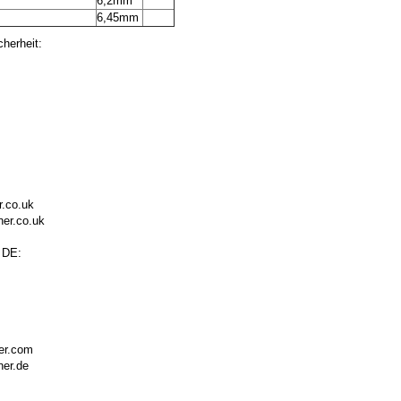
m
6,2mm
m
6,45mm
herheit:
r.co.uk
ner.co.uk
 DE:
ner.com
ner.de