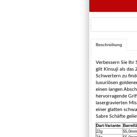
Beschreibung
Verbessern Sie Ihr 
gilt Kinsuji als da
Schwertern zu find
luxuriösen goldene
einen langen Absch
hervorragende Griff
lasergravierten Mis
einer glatten schwa
Sabre Schäfte gelief
Dart-Variante:
Barrell
22g
55,0m