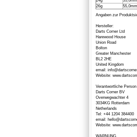
24g
55,0m
26g
55,0m
Angaben zur Produktsic
Hersteller:
Darts Corner Ltd
Harewood House
Union Road
Bolton
Greater Manchester
BL2 2HE
United Kingdom
email: info@dartscorne
Website: www.dartscor
Verantwortliche Person
Darts Corner BV
Overwegwachter 4
3034KG Rotterdam
Netherlands
Tel: +44 1204 384400
email: hello@dartscor
Website: www.dartscor
WARNUNG