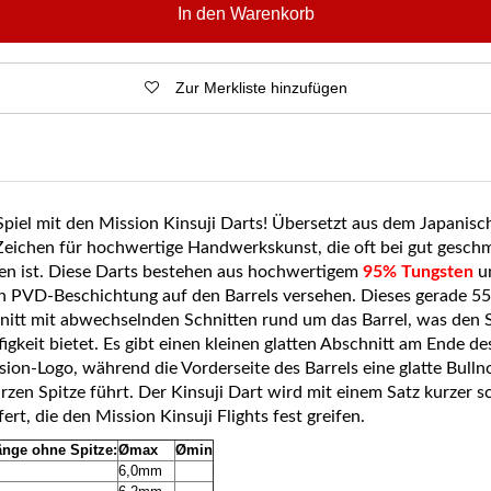
In den Warenkorb
Zur Merkliste hinzufügen
Spiel mit den Mission Kinsuji Darts! Übersetzt aus dem Japanisch
s Zeichen für hochwertige Handwerkskunst, die oft bei gut gesch
en ist. Diese Darts bestehen aus hochwertigem
95% Tungsten
un
n PVD-Beschichtung auf den Barrels versehen. Dieses gerade 5
nitt mit abwechselnden Schnitten rund um das Barrel, was den S
igkeit bietet. Es gibt einen kleinen glatten Abschnitt am Ende de
sion-Logo, während die Vorderseite des Barrels eine glatte Bulln
rzen Spitze führt. Der Kinsuji Dart wird mit einem Satz kurzer 
ert, die den Mission Kinsuji Flights fest greifen.
änge ohne Spitze:
Ømax
Ømin
m
6,0mm