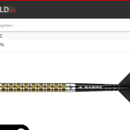
S"
5%