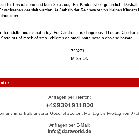
port für Erwachsene und kein Spielzeug. Für Kinder ist es gefährlich. Deshalb
 Erwachsenen gespielt werden. Außerhalb der Reichweite von kleinen Kindern la
darstellen.
t for adults and it's not a toy. For Children it is dangerous. Therfore Childre
. Store out of reach of small children as small parts pose a choking hazard.
753273
MISSION
iter
Anfragen per Telefon:
+499391911800
hen uns innerhalb unserer Geschäftszeiten: Montag bis Freitag von 07.3
Anfragen per E-Mail:
info@dartworld.de