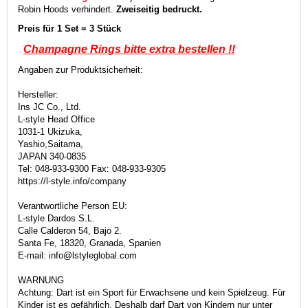
Robin Hoods verhindert.
Zweiseitig bedruckt.
Preis für 1 Set = 3 Stück
Champagne Rings bitte
extra bestellen !!
Angaben zur Produktsicherheit:
Hersteller:
Ins JC Co., Ltd.
L-style Head Office
1031-1 Ukizuka,
Yashio,Saitama,
JAPAN 340-0835
Tel: 048-933-9300 Fax: 048-933-9305
https://l-style.info/company
Verantwortliche Person EU:
L-style Dardos S.L.
Calle Calderon 54, Bajo 2.
Santa Fe, 18320, Granada, Spanien
E-mail: info@lstyleglobal.com
WARNUNG
Achtung: Dart ist ein Sport für Erwachsene und kein Spielzeug. Für
Kinder ist es gefährlich. Deshalb darf Dart von Kindern nur unter