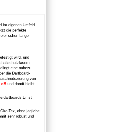
end im eigenen Umfeld
zt die perfekte
ieler schon lange
festigt wird, und
Schallschutzfasern
lingt eine nahezu
ber die Dartboard-
äuschreduzierung von
 dB
und damit bleibt
erdartboards.
Er ist
 Öko-Tex, ohne jegliche
amit sehr robust und