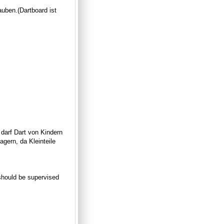
auben.
(Dartboard ist
 darf Dart von Kindern
gern, da Kleinteile
n should be supervised