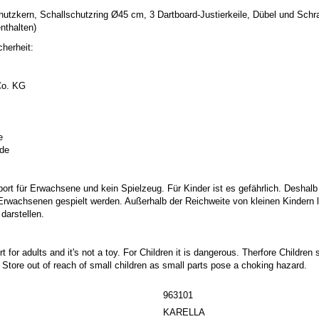
hutzkern, Schallschutzring Ø45 cm, 3 Dartboard-Justierkeile, Dübel und Schr
nthalten)
herheit:
o. KG
e
.de
port für Erwachsene und kein Spielzeug. Für Kinder ist es gefährlich. Deshalb
 Erwachsenen gespielt werden. Außerhalb der Reichweite von kleinen Kindern la
darstellen.
t for adults and it's not a toy. For Children it is dangerous. Therfore Childre
. Store out of reach of small children as small parts pose a choking hazard.
963101
KARELLA