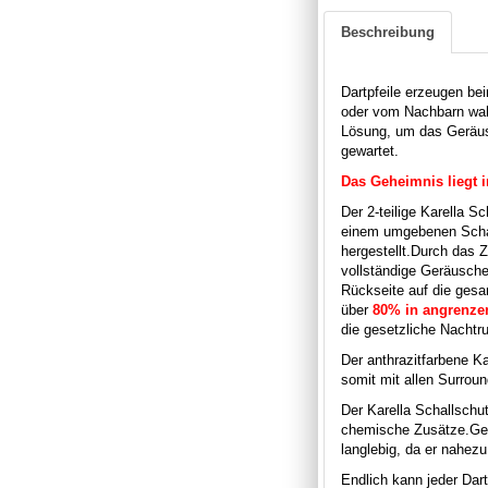
Beschreibung
Dartpfeile erzeugen be
oder vom Nachbarn wa
Lösung, um das Geräusc
gewartet.
Das Geheimnis liegt 
Der 2-teilige Karella S
einem umgebenen Scha
hergestellt.
Durch das Z
vollständige Geräusch
Rückseite auf die gesa
über
80% in angrenz
die gesetzliche Nachtr
Der anthrazitfarbene K
somit mit allen Surrou
Der Karella Schallschu
chemische Zusätze.
Ge
langlebig, da er nahezu 
Endlich kann jeder Dar