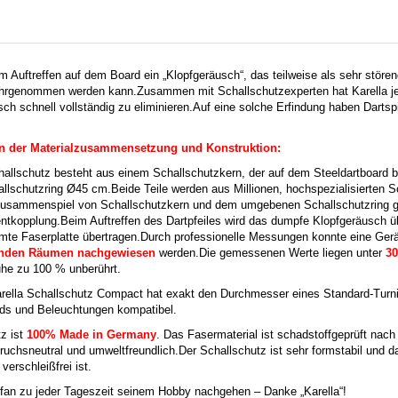
im Auftreffen auf dem Board ein „Klopfgeräusch“, das teilweise als sehr stör
hrgenommen werden kann.
Zusammen mit Schallschutzexperten hat Karella jet
h schnell vollständig zu eliminieren.
Auf eine solche Erfindung haben Dartsp
in der Materialzusammensetzung und Konstruktion:
challschutz besteht aus einem Schallschutzkern, der auf dem Steeldartboard be
llschutzring Ø45 cm.
Beide Teile werden aus Millionen, hochspezialisierten 
usammenspiel von Schallschutzkern und dem umgebenen Schallschutzring ge
entkopplung.
Beim Auftreffen des Dartpfeiles wird das dumpfe Klopfgeräusch ü
mte Faserplatte übertragen.
Durch professionelle Messungen konnte eine Ger
enden Räumen nachgewiesen
werden.
Die gemessenen Werte liegen unter
30
uhe zu 100 % unberührt.
arella Schallschutz Compact hat exakt den Durchmesser eines Standard-Turni
nds und Beleuchtungen kompatibel.
tz ist
100% Made in Germany
.
Das Fasermaterial ist schadstoffgeprüft nach
ruchsneutral und umweltfreundlich.
Der Schallschutz ist sehr formstabil und d
verschleißfrei ist.
tfan zu jeder Tageszeit seinem Hobby nachgehen – Danke „Karella“!