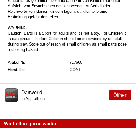
Kinder ist es gefährlich. Deshalb darf Dart von Kindern nur unter
Aufsicht von Erwachsenen gespielt werden. Außerhalb der
Reichweite von kleinen Kindern lagern, da Kleinteile eine
Erstickungsgefahr darstellen.
WARNING
Caution: Darts is a Sport for adults and it's not a toy. For Children it
is dangerous. Therfore Children should be supervised by an adult
during play. Store out of reach of small children as small parts pose
a choking hazard.
Artikel-Nr.
717660
Hersteller
GOAT
Dartworld
Öffnen
In App öffnen
Wir helfen gerne weiter