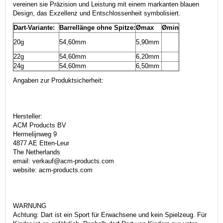
vereinen sie Präzision und Leistung mit einem markanten blauen
Design, das Exzellenz und Entschlossenheit symbolisiert.
Dart-Variante:
Barrellänge ohne Spitze:
Ømax
Ømin
20g
54,60mm
5,90mm
22g
54,60mm
6,20mm
24g
54,60mm
6,50mm
Angaben zur Produktsicherheit:
Hersteller:
ACM Products BV
Hermelijnweg 9
4877 AE Etten-Leur
The Netherlands
email: verkauf@acm-products.com
website: acm-products.com
WARNUNG
Achtung: Dart ist ein Sport für Erwachsene und kein Spielzeug. Für