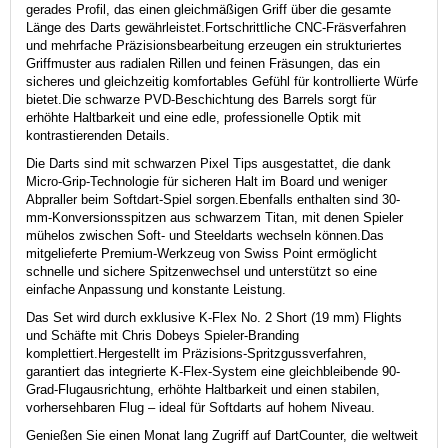
gerades Profil, das einen gleichmäßigen Griff über die gesamte
Länge des Darts gewährleistet.
Fortschrittliche CNC-Fräsverfahren
und mehrfache Präzisionsbearbeitung erzeugen ein strukturiertes
Griffmuster aus radialen Rillen und feinen Fräsungen, das ein
sicheres und gleichzeitig komfortables Gefühl für kontrollierte Würfe
bietet.
Die schwarze PVD-Beschichtung des Barrels sorgt für
erhöhte Haltbarkeit und eine edle, professionelle Optik mit
kontrastierenden Details.
Die Darts sind mit schwarzen Pixel Tips ausgestattet, die dank
Micro-Grip-Technologie für sicheren Halt im Board und weniger
Abpraller beim Softdart-Spiel sorgen.
Ebenfalls enthalten sind 30-
mm-Konversionsspitzen aus schwarzem Titan, mit denen Spieler
mühelos zwischen Soft- und Steeldarts wechseln können.
Das
mitgelieferte Premium-Werkzeug von Swiss Point ermöglicht
schnelle und sichere Spitzenwechsel und unterstützt so eine
einfache Anpassung und konstante Leistung.
Das Set wird durch exklusive K-Flex No. 2 Short (19 mm) Flights
und Schäfte mit Chris Dobeys Spieler-Branding
komplettiert.
Hergestellt im Präzisions-Spritzgussverfahren,
garantiert das integrierte K-Flex-System eine gleichbleibende 90-
Grad-Flugausrichtung, erhöhte Haltbarkeit und einen stabilen,
vorhersehbaren Flug – ideal für Softdarts auf hohem Niveau.
Genießen Sie einen Monat lang Zugriff auf DartCounter, die weltweit