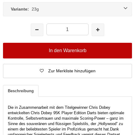
Variante:
23g
In den Warenkorb
Zur Merkliste hinzufügen
Beschreibung
Die in Zusammenarbeit mit dem Titelgewinner Chris Dobey
entwickelten Chris Dobey 95K Player Edition Darts bieten optimale
Kontrolle, Selbstvertrauen und maximale Scoring-Power – ganz im
Sinne des souveränen und flüssigen Spielstils, der „Hollywood“ zu
einem der beliebtesten Spieler im Profizirkus gemacht hat.
Dank
umfangreicher Spielertests und Feedback vereint dieses Dartset