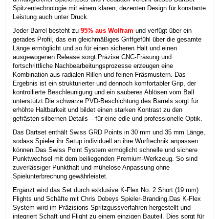
Spitzentechnologie mit einem klaren, dezenten Design für konstante
Leistung auch unter Druck.
Jeder Barrel besteht zu
95% aus Wolfram
und verfügt über ein
gerades Profil, das ein gleichmäßiges Griffgefühl über die gesamte
Länge ermöglicht und so für einen sicheren Halt und einen
ausgewogenen Release sorgt.
Präzise CNC-Fräsung und
fortschrittliche Nachbearbeitungsprozesse erzeugen eine
Kombination aus radialen Rillen und feinen Fräsmustern. Das
Ergebnis ist ein strukturierter und dennoch komfortabler Grip, der
kontrollierte Beschleunigung und ein sauberes Ablösen vom Ball
unterstützt.
Die schwarze PVD-Beschichtung des Barrels sorgt für
erhöhte Haltbarkeit und bildet einen starken Kontrast zu den
gefrästen silbernen Details – für eine edle und professionelle Optik.
Das Dartset enthält Swiss GRD Points in 30 mm und 35 mm Länge,
sodass Spieler ihr Setup individuell an ihre Wurftechnik anpassen
können.
Das Swiss Point System ermöglicht schnelle und sichere
Punktwechsel mit dem beiliegenden Premium-Werkzeug. So sind
zuverlässiger Punkthalt und mühelose Anpassung ohne
Spielunterbrechung gewährleistet.
Ergänzt wird das Set durch exklusive K-Flex No. 2 Short (19 mm)
Flights und Schäfte mit Chris Dobeys Spieler-Branding.
Das K-Flex
System wird im Präzisions-Spritzgussverfahren hergestellt und
integriert Schaft und Flight zu einem einzigen Bauteil. Dies sorgt für