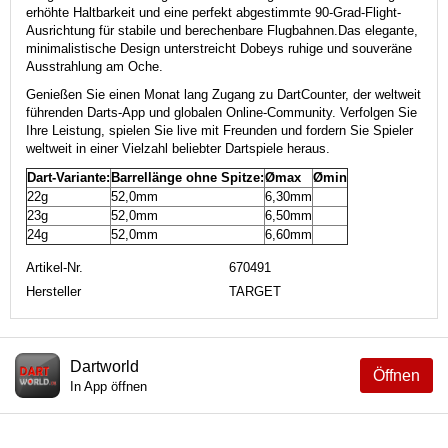
erhöhte Haltbarkeit und eine perfekt abgestimmte 90-Grad-Flight-
Ausrichtung für stabile und berechenbare Flugbahnen.
Das elegante,
minimalistische Design unterstreicht Dobeys ruhige und souveräne
Ausstrahlung am Oche.
Genießen Sie einen Monat lang Zugang zu DartCounter, der weltweit
führenden Darts-App und globalen Online-Community. Verfolgen Sie
Ihre Leistung, spielen Sie live mit Freunden und fordern Sie Spieler
weltweit in einer Vielzahl beliebter Dartspiele heraus.
Dart-Variante:
Barrellänge ohne Spitze:
Ømax
Ømin
22g
52,0mm
6,30mm
23g
52,0mm
6,50mm
24g
52,0mm
6,60mm
Artikel-Nr.
670491
Hersteller
TARGET
Dartworld
Öffnen
In App öffnen