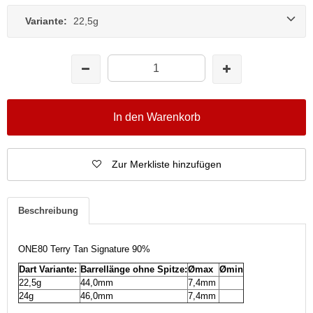
Variante:
22,5g
In den Warenkorb
Zur Merkliste hinzufügen
Beschreibung
ONE80 Terry Tan Signature 90%
Dart Variante:
Barrellänge ohne Spitze:
Ømax
Ømin
22,5g
44,0mm
7,4mm
24g
46,0mm
7,4mm