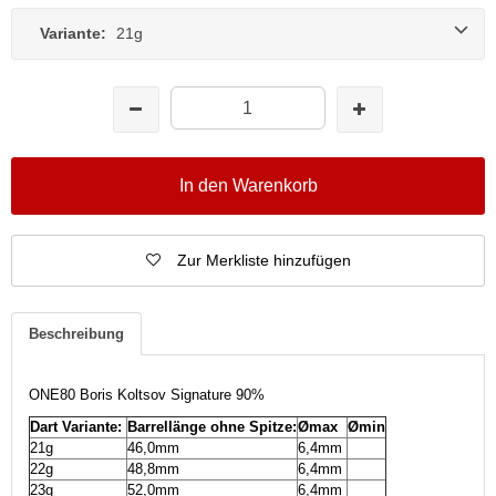
Variante:
21g
In den Warenkorb
Zur Merkliste hinzufügen
Beschreibung
ONE80 Boris Koltsov Signature 90%
Dart Variante:
Barrellänge ohne Spitze:
Ømax
Ømin
21g
46,0mm
6,4mm
22g
48,8mm
6,4mm
23g
52,0mm
6,4mm