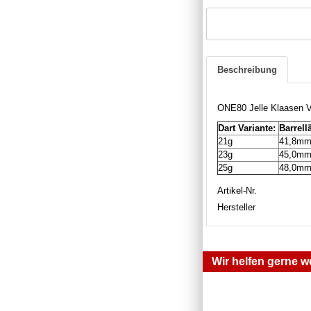
Beschreibung
ONE80 Jelle Klaasen 
Dart Variante:
Barrell
21g
41,8m
23g
45,0m
25g
48,0m
Artikel-Nr.
Hersteller
Wir helfen gerne we