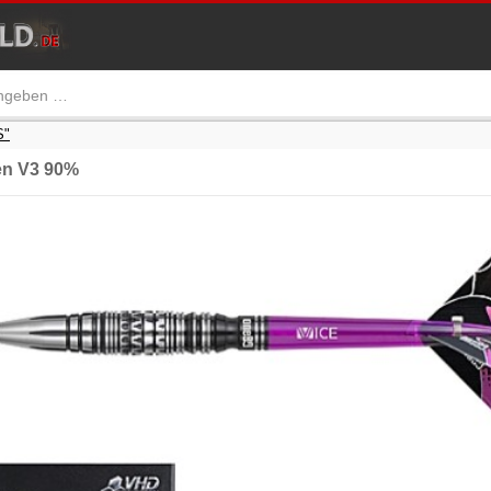
S"
en V3 90%