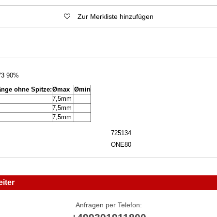
Zur Merkliste hinzufügen
V3 90%
änge ohne Spitze:
Ømax
Ømin
m
7,5mm
m
7,5mm
m
7,5mm
725134
ONE80
iter
Anfragen per Telefon: