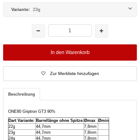
Variante:
23g
In den Warenkorb
Zur Merkliste hinzufügen
Beschreibung
ONE80 Griptron GT3 90%
Dart Variante:
Barrellänge ohne Spitze:
Ømax
Ømin
22g
44,7mm
7,8mm
23g
44,7mm
7,8mm
24g
44,7mm
7,8mm