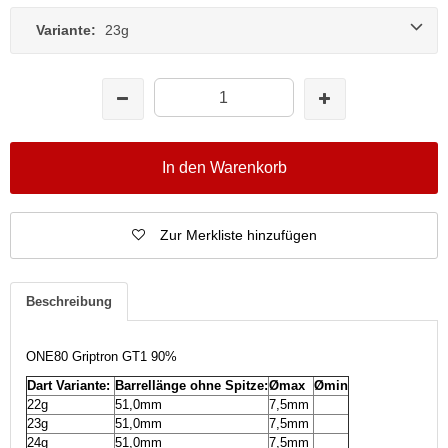
Variante:
23g
In den Warenkorb
Zur Merkliste hinzufügen
Beschreibung
ONE80 Griptron GT1 90%
Dart Variante:
Barrellänge ohne Spitze:
Ømax
Ømin
22g
51,0mm
7,5mm
23g
51,0mm
7,5mm
24g
51,0mm
7,5mm