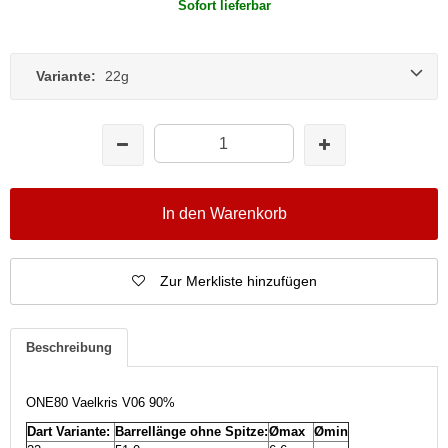
Sofort lieferbar
Variante:
22g
In den Warenkorb
Zur Merkliste hinzufügen
Beschreibung
ONE80 Vaelkris V06 90%
Dart Variante:
Barrellänge ohne Spitze:
Ømax
Ømin