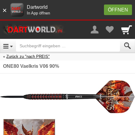
Dartworld
×
ÖFFNEN
In App öffnen
Zurück zu "nach PREIS"
ONE80 Vaelkris V06 90%