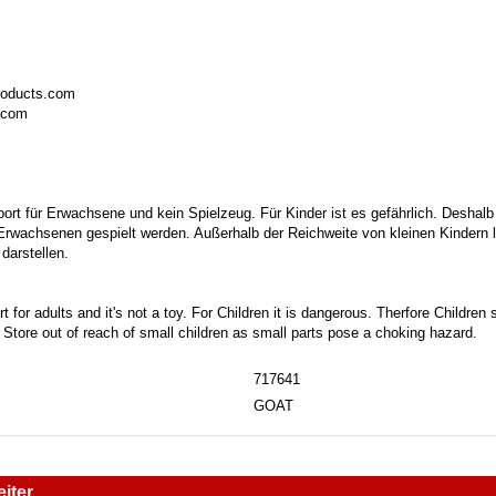
roducts.com
.com
port für Erwachsene und kein Spielzeug. Für Kinder ist es gefährlich. Deshalb
 Erwachsenen gespielt werden. Außerhalb der Reichweite von kleinen Kindern la
darstellen.
t for adults and it's not a toy. For Children it is dangerous. Therfore Childre
. Store out of reach of small children as small parts pose a choking hazard.
717641
GOAT
iter