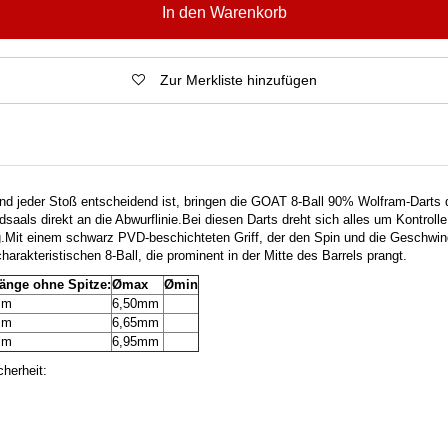
In den Warenkorb
Zur Merkliste hinzufügen
nd jeder Stoß entscheidend ist, bringen die GOAT 8-Ball 90% Wolfram-Darts 
dsaals direkt an die Abwurflinie.
Bei diesen Darts dreht sich alles um Kontroll
.
Mit einem schwarz PVD-beschichteten Griff, der den Spin und die Geschwin
charakteristischen 8-Ball, die prominent in der Mitte des Barrels prangt.
länge ohne Spitze:
Ømax
Ømin
mm
6,50mm
mm
6,65mm
mm
6,95mm
herheit: