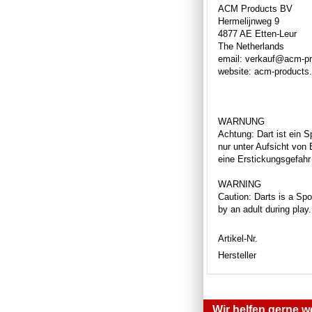
ACM Products BV
Hermelijnweg 9
4877 AE Etten-Leur
The Netherlands
email: verkauf@acm-p
website: acm-products
WARNUNG
Achtung: Dart ist ein S
nur unter Aufsicht von
eine Erstickungsgefahr 
WARNING
Caution: Darts is a Spor
by an adult during play
Artikel-Nr.
Hersteller
Wir helfen gerne we