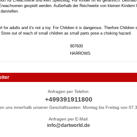
port für Erwachsene und kein Spielzeug. Für Kinder ist es gefährlich. Deshalb
 Erwachsenen gespielt werden. Außerhalb der Reichweite von kleinen Kindern la
darstellen.
t for adults and it's not a toy. For Children it is dangerous. Therfore Childre
. Store out of reach of small children as small parts pose a choking hazard.
907600
HARROWS
iter
Anfragen per Telefon:
+499391911800
hen uns innerhalb unserer Geschäftszeiten: Montag bis Freitag von 07.3
Anfragen per E-Mail:
info@dartworld.de