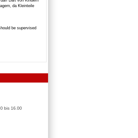
 darf Dart von Kindern
gern, da Kleinteile
n should be supervised
0 bis 16.00