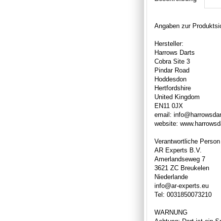
Angaben zur Produktsic
Hersteller:
Harrows Darts
Cobra Site 3
Pindar Road
Hoddesdon
Hertfordshire
United Kingdom
EN11 0JX
email: info@harrowsda
website: www.harrowsd
Verantwortliche Person
AR Experts B.V.
Amerlandseweg 7
3621 ZC Breukelen
Niederlande
info@ar-experts.eu
Tel: 0031850073210
WARNUNG