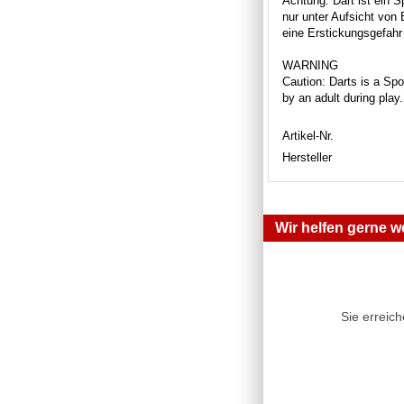
Achtung: Dart ist ein S
nur unter Aufsicht von
eine Erstickungsgefahr 
WARNING
Caution: Darts is a Spor
by an adult during play
Artikel-Nr.
Hersteller
Wir helfen gerne we
Sie erreic