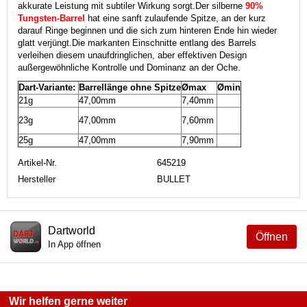
akkurate Leistung mit subtiler Wirkung sorgt.
Der silberne
90%
Tungsten-Barrel
hat eine sanft zulaufende Spitze, an der kurz
darauf Ringe beginnen und die sich zum hinteren Ende hin wieder
glatt verjüngt.
Die markanten Einschnitte entlang des Barrels
verleihen diesem unaufdringlichen, aber effektiven Design
außergewöhnliche Kontrolle und Dominanz an der Oche.
Dart-Variante:
Barrellänge ohne Spitze
Ømax
Ømin
21g
47,00mm
7,40mm
23g
47,00mm
7,60mm
25g
47,00mm
7,90mm
Artikel-Nr.
645219
Hersteller
BULLET
Dartworld
Öffnen
In App öffnen
Wir helfen gerne weiter