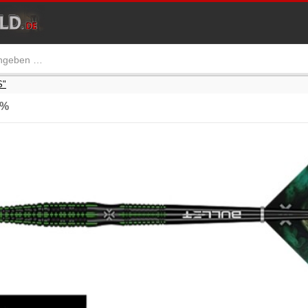
S"
0%