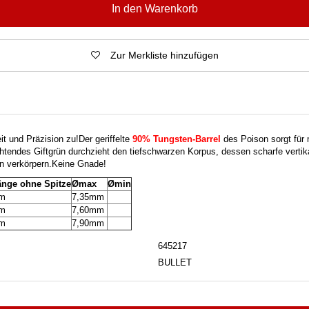
In den Warenkorb
Zur Merkliste hinzufügen
it und Präzision zu!
Der geriffelte
90% Tungsten-Barrel
des Poison sorgt für 
htendes Giftgrün durchzieht den tiefschwarzen Korpus, dessen scharfe vertik
on verkörpern.
Keine Gnade!
änge ohne Spitze
Ømax
Ømin
mm
7,35mm
mm
7,60mm
mm
7,90mm
645217
BULLET