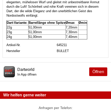
eleganten, mühelosen Wurf und gleitet mit unbestreitbarer Anmut
durch die Luft! Schönheit und rohe Kraft vereinen sich in diesem
Dart, der die wilde Eleganz und den unerbittlichen Geist des
Nordostwolfs einfängt.
Dart-Variante:
Barrellänge ohne Spitze
Ømax
Ømin
22g
51,00mm
7,20mm
23g
51,00mm
7,30mm
24g
51,00mm
7,40mm
Artikel-Nr.
645211
Hersteller
BULLET
Dartworld
Öffnen
In App öffnen
Wir helfen gerne weiter
Anfragen per Telefon: