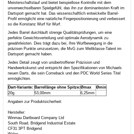
Meisterschaftslauf und bietet beispiellose Kontrolle mit dem
unverwechselbaren Spielgefühl, das ihn zur dominantesten Kraft im
Dartsport gemacht hat.
Das wissenschaftlich entwickelte Barrel-
Profil ermöglicht eine natürliche Fingerpositionierung und verbessert
so die Konstanz Wurf für Wurf.
Jedes Barrel durchläuft strenge Qualitätsprüfungen, um eine
perfekte Gewichtsverteilung und optimale Aerodynamik zu
gewährleisten. Dies trägt dazu bei, Ihre Wurfbewegung in die
präzisen Punkte umzusetzen, die MvG zum Weltklasse-Talent im
Dartsport gemacht haben.
Jedes Detail zeugt von unübertroffener Präzision und
Handwerkskunst und entspricht den Spezifikationen von Michaels
neuen Darts, die sein Comeback und den PDC World Series Titel
ermöglichten.
Dart-Variante:
Barrellänge ohne Spitze:
Ømax
Ømin
20g
53,00mm
6,25mm
Angaben zur Produktsicherheit:
Hersteller:
Winmau Dartboard Company Ltd
South Road, Bridgend Industrial Estate
CF31 3PT Bridgend
Wales