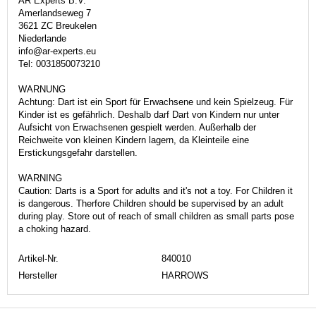
AR Experts B.V.
Amerlandseweg 7
3621 ZC Breukelen
Niederlande
info@ar-experts.eu
Tel: 0031850073210
WARNUNG
Achtung: Dart ist ein Sport für Erwachsene und kein Spielzeug. Für
Kinder ist es gefährlich. Deshalb darf Dart von Kindern nur unter
Aufsicht von Erwachsenen gespielt werden. Außerhalb der
Reichweite von kleinen Kindern lagern, da Kleinteile eine
Erstickungsgefahr darstellen.
WARNING
Caution: Darts is a Sport for adults and it's not a toy. For Children it
is dangerous. Therfore Children should be supervised by an adult
during play. Store out of reach of small children as small parts pose
a choking hazard.
Artikel-Nr.
840010
Hersteller
HARROWS