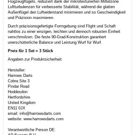
Flugzeugflügels, reduziert dank der mikrotexturierten Mittelzone
Luftturbulenzen für verbesserte Stabilität, während die glatten
Außenflügel den Luftwiderstand minimieren und so Geschwindigkeit
und Präzision maximieren.
Durch präzisionsgefertigte Formgebung sind Flight und Schaft
nahtlos zu einer einzigen, leichten und dennoch robusten Einheit
verschmolzen.
Die feste 90-Grad-Konstruktion garantiert
unerschütterliche Balance und Leistung Wurf für Wurf.
Preis für 1 Set = 3 Stück
Angaben zur Produktsicherheit:
Hersteller:
Harrows Darts
Cobra Site 3
Pindar Road
Hoddesdon
Hertfordshire
United Kingdom
EN11 0JX
email: info@harrowsdarts.com
website: www.harrowsdarts.com
Verantwortliche Person DE: