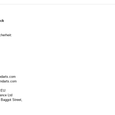
ück
herheit:
ndarts.com
ondarts.com
 EU:
ance Ltd
 Baggot Street,