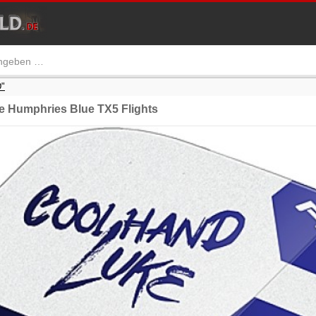
"
Humphries Blue TX5 Flights