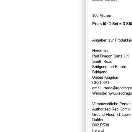
100 Micron
Preis für 1 Set = 3 St
Angaben zur Produktsic
Hersteller:
Red Dragon Darts UK
South Road
Bridgend Ind Estate
Bridgend
United Kingdom
CF31 3PT
email: trade@reddrago
Website: www.reddrag
Verantwortliche Person
Authorised Rep Compli
Ground Floor, 71 Lower
Dublin
D02 P539
Ireland