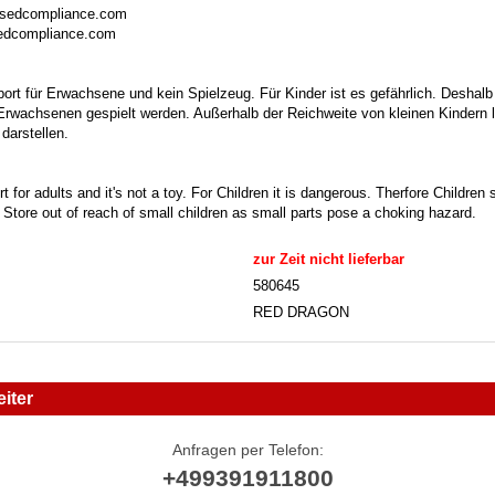
isedcompliance.com
sedcompliance.com
port für Erwachsene und kein Spielzeug. Für Kinder ist es gefährlich. Deshalb
 Erwachsenen gespielt werden. Außerhalb der Reichweite von kleinen Kindern la
darstellen.
t for adults and it's not a toy. For Children it is dangerous. Therfore Childre
. Store out of reach of small children as small parts pose a choking hazard.
zur Zeit nicht lieferbar
580645
RED DRAGON
iter
Anfragen per Telefon:
+499391911800