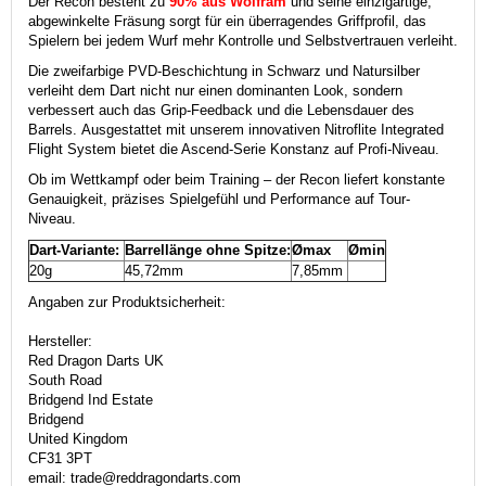
Der Recon besteht zu
90% aus Wolfram
und seine einzigartige,
abgewinkelte Fräsung sorgt für ein überragendes Griffprofil, das
Spielern bei jedem Wurf mehr Kontrolle und Selbstvertrauen verleiht.
Die zweifarbige PVD-Beschichtung in Schwarz und Natursilber
verleiht dem Dart nicht nur einen dominanten Look, sondern
verbessert auch das Grip-Feedback und die Lebensdauer des
Barrels.
Ausgestattet mit unserem innovativen Nitroflite Integrated
Flight System bietet die Ascend-Serie Konstanz auf Profi-Niveau.
Ob im Wettkampf oder beim Training – der Recon liefert konstante
Genauigkeit, präzises Spielgefühl und Performance auf Tour-
Niveau.
Dart-Variante:
Barrellänge ohne Spitze:
Ømax
Ømin
20g
45,72mm
7,85mm
Angaben zur Produktsicherheit:
Hersteller:
Red Dragon Darts UK
South Road
Bridgend Ind Estate
Bridgend
United Kingdom
CF31 3PT
email: trade@reddragondarts.com