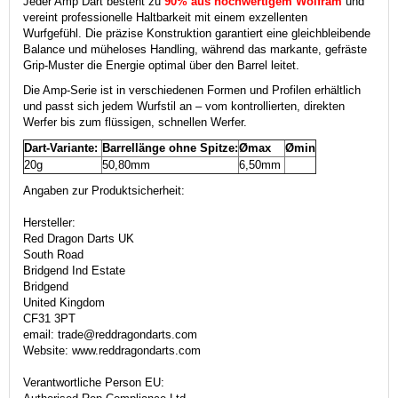
Jeder Amp Dart besteht zu
90% aus hochwertigem Wolfram
und
vereint professionelle Haltbarkeit mit einem exzellenten
Wurfgefühl.
Die präzise Konstruktion garantiert eine gleichbleibende
Balance und müheloses Handling, während das markante, gefräste
Grip-Muster die Energie optimal über den Barrel leitet.
Die Amp-Serie ist in verschiedenen Formen und Profilen erhältlich
und passt sich jedem Wurfstil an – vom kontrollierten, direkten
Werfer bis zum flüssigen, schnellen Werfer.
Dart-Variante:
Barrellänge ohne Spitze:
Ømax
Ømin
20g
50,80mm
6,50mm
Angaben zur Produktsicherheit:
Hersteller:
Red Dragon Darts UK
South Road
Bridgend Ind Estate
Bridgend
United Kingdom
CF31 3PT
email: trade@reddragondarts.com
Website: www.reddragondarts.com
Verantwortliche Person EU: