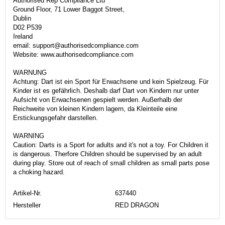
Authorised Rep Compliance Ltd
Ground Floor, 71 Lower Baggot Street,
Dublin
D02 P539
Ireland
email: support@authorisedcompliance.com
Website: www.authorisedcompliance.com
WARNUNG
Achtung: Dart ist ein Sport für Erwachsene und kein Spielzeug. Für
Kinder ist es gefährlich. Deshalb darf Dart von Kindern nur unter
Aufsicht von Erwachsenen gespielt werden. Außerhalb der
Reichweite von kleinen Kindern lagern, da Kleinteile eine
Erstickungsgefahr darstellen.
WARNING
Caution: Darts is a Sport for adults and it's not a toy. For Children it
is dangerous. Therfore Children should be supervised by an adult
during play. Store out of reach of small children as small parts pose
a choking hazard.
Artikel-Nr.
637440
Hersteller
RED DRAGON