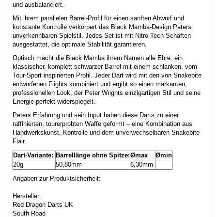
und ausbalanciert.
Mit ihrem parallelen Barrel-Profil für einen sanften Abwurf und
konstante Kontrolle verkörpert das Black Mamba-Design Peters
unverkennbaren Spielstil.
Jedes Set ist mit Nitro Tech Schäften
ausgestattet, die optimale Stabilität garantieren.
Optisch macht die Black Mamba ihrem Namen alle Ehre: ein
klassischer, komplett schwarzer Barrel mit einem schlanken, vom
Tour-Sport inspirierten Profil.
Jeder Dart wird mit den von Snakebite
entworfenen Flights kombiniert und ergibt so einen markanten,
professionellen Look, der Peter Wrights einzigartigen Stil und seine
Energie perfekt widerspiegelt.
Peters Erfahrung und sein Input haben diese Darts zu einer
raffinierten, tourerprobten Waffe geformt – eine Kombination aus
Handwerkskunst, Kontrolle und dem unverwechselbaren Snakebite-
Flair.
Dart-Variante:
Barrellänge ohne Spitze:
Ømax
Ømin
20g
50,80mm
6,30mm
Angaben zur Produktsicherheit:
Hersteller:
Red Dragon Darts UK
South Road