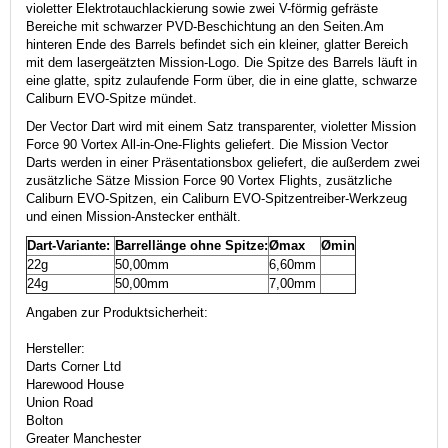
violetter Elektrotauchlackierung sowie zwei V-förmig gefräste
Bereiche mit schwarzer PVD-Beschichtung an den Seiten.
Am
hinteren Ende des Barrels befindet sich ein kleiner, glatter Bereich
mit dem lasergeätzten Mission-Logo. Die Spitze des Barrels läuft in
eine glatte, spitz zulaufende Form über, die in eine glatte, schwarze
Caliburn EVO-Spitze mündet.
Der Vector Dart wird mit einem Satz transparenter, violetter Mission
Force 90 Vortex All-in-One-Flights geliefert. Die Mission Vector
Darts werden in einer Präsentationsbox geliefert, die außerdem zwei
zusätzliche Sätze Mission Force 90 Vortex Flights, zusätzliche
Caliburn EVO-Spitzen, ein Caliburn EVO-Spitzentreiber-Werkzeug
und einen Mission-Anstecker enthält.
Dart-Variante:
Barrellänge ohne Spitze:
Ømax
Ømin
22g
50,00mm
6,60mm
24g
50,00mm
7,00mm
Angaben zur Produktsicherheit:
Hersteller:
Darts Corner Ltd
Harewood House
Union Road
Bolton
Greater Manchester