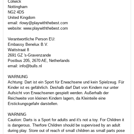
Colwick
Nottingham
NG2 4DS
United Kingdom
email: rlowy@playwiththebest.com
website: www.playwiththebest.com
Verantwortliche Person EU:
Embassy Benelux B.V.
Wattstraat 8
2691 GZ 's-Gravenzande
Postbus 205, 2670 AE, Netherlands
email: info@bulls.nl
WARNUNG
Achtung: Dart ist ein Sport für Erwachsene und kein Spielzeug. Für
Kinder ist es gefährlich. Deshalb darf Dart von Kindern nur unter
Aufsicht von Erwachsenen gespielt werden. Außerhalb der
Reichweite von kleinen Kindern lagern, da Kleinteile eine
Erstickungsgefahr darstellen.
WARNING
Caution: Darts is a Sport for adults and it's not a toy. For Children it
is dangerous. Therfore Children should be supervised by an adult
during play. Store out of reach of small children as small parts pose