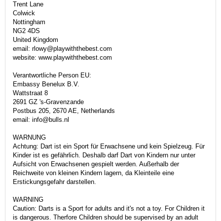
Trent Lane
Colwick
Nottingham
NG2 4DS
United Kingdom
email: rlowy@playwiththebest.com
website: www.playwiththebest.com
Verantwortliche Person EU:
Embassy Benelux B.V.
Wattstraat 8
2691 GZ 's-Gravenzande
Postbus 205, 2670 AE, Netherlands
email: info@bulls.nl
WARNUNG
Achtung: Dart ist ein Sport für Erwachsene und kein Spielzeug. Für
Kinder ist es gefährlich. Deshalb darf Dart von Kindern nur unter
Aufsicht von Erwachsenen gespielt werden. Außerhalb der
Reichweite von kleinen Kindern lagern, da Kleinteile eine
Erstickungsgefahr darstellen.
WARNING
Caution: Darts is a Sport for adults and it's not a toy. For Children it
is dangerous. Therfore Children should be supervised by an adult