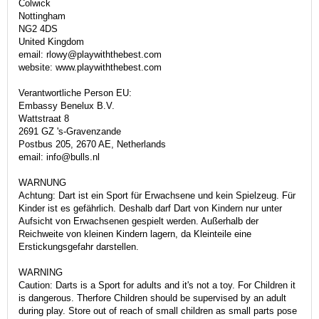
Colwick
Nottingham
NG2 4DS
United Kingdom
email: rlowy@playwiththebest.com
website: www.playwiththebest.com
Verantwortliche Person EU:
Embassy Benelux B.V.
Wattstraat 8
2691 GZ 's-Gravenzande
Postbus 205, 2670 AE, Netherlands
email: info@bulls.nl
WARNUNG
Achtung: Dart ist ein Sport für Erwachsene und kein Spielzeug. Für
Kinder ist es gefährlich. Deshalb darf Dart von Kindern nur unter
Aufsicht von Erwachsenen gespielt werden. Außerhalb der
Reichweite von kleinen Kindern lagern, da Kleinteile eine
Erstickungsgefahr darstellen.
WARNING
Caution: Darts is a Sport for adults and it's not a toy. For Children it
is dangerous. Therfore Children should be supervised by an adult
during play. Store out of reach of small children as small parts pose