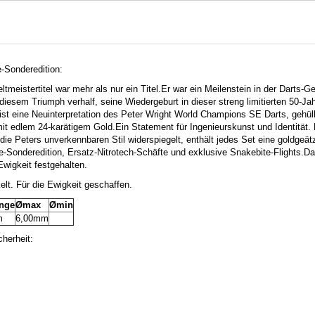
e-Sonderedition:
tmeistertitel war mehr als nur ein Titel.
Er war ein Meilenstein in der Darts-G
diesem Triumph verhalf, seine Wiedergeburt in dieser streng limitierten 50-Ja
n ist eine Neuinterpretation des Peter Wright World Champions SE Darts, gehüll
it edlem 24-karätigem Gold.
Ein Statement für Ingenieurskunst und Identität.
P
die Peters unverkennbaren Stil widerspiegelt, enthält jedes Set eine goldgeät
e-Sonderedition, Ersatz-Nitrotech-Schäfte und exklusive Snakebite-Flights.
Da
Ewigkeit festgehalten.
lt. Für die Ewigkeit geschaffen.
änge
Ømax
Ømin
m
6,00mm
herheit: