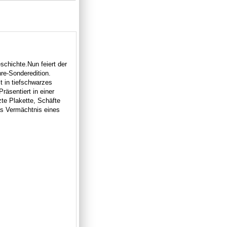
eschichte.
Nun feiert der
hre-Sonderedition.
t in tiefschwarzes
räsentiert in einer
zte Plakette, Schäfte
s Vermächtnis eines