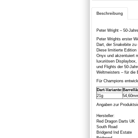
Beschreibung
Peter Wright – 50-Jahr
Peter Wrights erster Wel
Dart, der Snakebite zu 
Diese limitierte Editio
Onyx und akzentuiert m
luxuriösen Displaybox, 
und Flights der 50-Jahr
Weltmeisters – für die 
Für Champions entwicke
Dart-Variante:
Barrell
21g
54,60m
Angaben zur Produktsic
Hersteller:
Red Dragon Darts UK
South Road
Bridgend Ind Estate
Bridgend