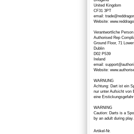
United Kingdom
CF31 3PT
email: trade@reddrago
Website: www.reddrag
Verantwortliche Person
Authorised Rep Compli
Ground Floor, 71 Lower
Dublin
D02 P539
Ireland
email: support@author
Website: www.authori
WARNUNG
Achtung: Dart ist ein S
nur unter Aufsicht von
eine Erstickungsgefahr 
WARNING
Caution: Darts is a Spor
by an adult during play
Artikel-Nr.