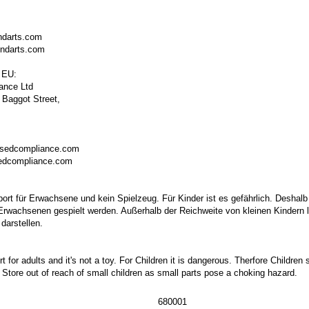
ndarts.com
ondarts.com
 EU:
ance Ltd
 Baggot Street,
isedcompliance.com
sedcompliance.com
port für Erwachsene und kein Spielzeug. Für Kinder ist es gefährlich. Deshalb
 Erwachsenen gespielt werden. Außerhalb der Reichweite von kleinen Kindern la
darstellen.
t for adults and it's not a toy. For Children it is dangerous. Therfore Childre
. Store out of reach of small children as small parts pose a choking hazard.
680001