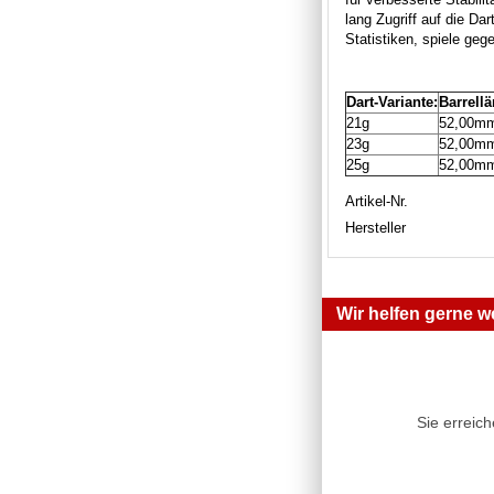
lang Zugriff auf die Da
Statistiken, spiele ge
Dart-Variante:
Barrell
21g
52,00m
23g
52,00m
25g
52,00m
Artikel-Nr.
Hersteller
Wir helfen gerne we
Sie erreic