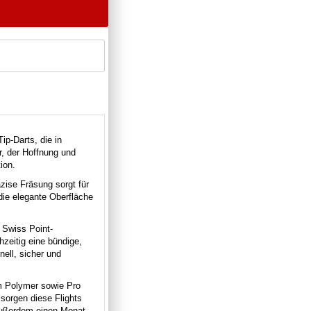
p-Darts, die in
r, der Hoffnung und
ion.
äzise Fräsung sorgt für
die elegante Oberfläche
 Swiss Point-
hzeitig eine bündige,
ell, sicher und
em Polymer sowie Pro
 sorgen diese Flights
außerdem einen Monat