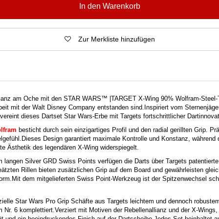
In den Warenkorb
Zur Merkliste hinzufügen
allianz am Oche mit den STAR WARS™ |
TARGET X-Wing 90% Wolfram-Steel-Ti
beit mit der Walt Disney Company entstanden sind.
Inspiriert vom Sternenjäge
 vereint dieses Dartset Star Wars-Erbe mit Targets fortschrittlicher Dartinnovat
lfram
besticht durch sein einzigartiges Profil und den radial gerillten Grip. Pr
lgefühl.
Dieses Design garantiert maximale Kontrolle und Konstanz, während 
ite Ästhetik des legendären X-Wing widerspiegelt.
 langen Silver GRD Swiss Points verfügen die Darts über Targets patentierte
eätzten Rillen bieten zusätzlichen Grip auf dem Board und gewährleisten gleic
orm.
Mit dem mitgelieferten Swiss Point-Werkzeug ist der Spitzenwechsel schn
izielle Star Wars Pro Grip Schäfte aus Targets leichtem und dennoch robust
m Nr. 6 komplettiert.
Verziert mit Motiven der Rebellenallianz und der X-Wings,
tät und ein beeindruckendes Finish auf der Dartscheibe.
Jedes Set beinhaltet 