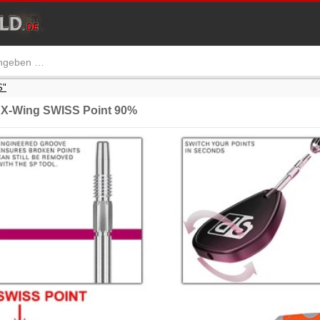
S"
 X-Wing SWISS Point 90%