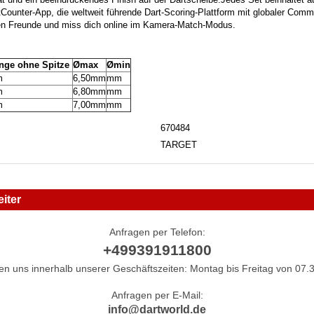
rtCounter-App, die weltweit führende Dart-Scoring-Plattform mit globaler Comm
gen Freunde und miss dich online im Kamera-Match-Modus.
änge ohne Spitze
Ømax
Ømin
m
6,50mm
mm
m
6,80mm
mm
m
7,00mm
mm
670484
TARGET
iter
Anfragen per Telefon:
+499391911800
hen uns innerhalb unserer Geschäftszeiten: Montag bis Freitag von 07.3
Anfragen per E-Mail:
info@dartworld.de