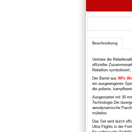
Beschreibung
Vertrete die Rebellen
offizieller Zusammenar
Rebellion symbolisiert,
Der Barrel aus
90% Wo
ein ausgewogenes Spie
die polierte, kampfbere
Ausgestattet mit 30 mm
Technologie.
Die laserg
aerodynamische Passf
mühelos.
Das Set wird durch off
Ultra Flights in der For
für verbesserte Stabili