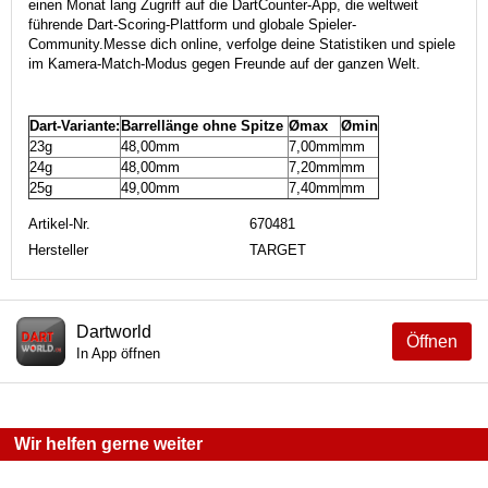
einen Monat lang Zugriff auf die DartCounter-App, die weltweit
führende Dart-Scoring-Plattform und globale Spieler-
Community.
Messe dich online, verfolge deine Statistiken und spiele
im Kamera-Match-Modus gegen Freunde auf der ganzen Welt.
Dart-Variante:
Barrellänge ohne Spitze
Ømax
Ømin
23g
48,00mm
7,00mm
mm
24g
48,00mm
7,20mm
mm
25g
49,00mm
7,40mm
mm
Artikel-Nr.
670481
Hersteller
TARGET
Dartworld
Öffnen
In App öffnen
Wir helfen gerne weiter