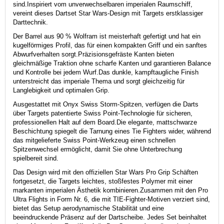
sind.
Inspiriert vom unverwechselbaren imperialen Raumschiff,
vereint dieses Dartset Star Wars-Design mit Targets erstklassiger
Darttechnik.
Der Barrel aus 90 % Wolfram ist meisterhaft gefertigt und hat ein
kugelförmiges Profil, das für einen kompakten Griff und ein sanftes
Abwurfverhalten sorgt.
Präzisionsgefräste Kanten bieten
gleichmäßige Traktion ohne scharfe Kanten und garantieren Balance
und Kontrolle bei jedem Wurf.
Das dunkle, kampftaugliche Finish
unterstreicht das imperiale Thema und sorgt gleichzeitig für
Langlebigkeit und optimalen Grip.
Ausgestattet mit Onyx Swiss Storm-Spitzen, verfügen die Darts
über Targets patentierte Swiss Point-Technologie für sicheren,
professionellen Halt auf dem Board.
Die elegante, mattschwarze
Beschichtung spiegelt die Tarnung eines Tie Fighters wider, während
das mitgelieferte Swiss Point-Werkzeug einen schnellen
Spitzenwechsel ermöglicht, damit Sie ohne Unterbrechung
spielbereit sind.
Das Design wird mit den offiziellen Star Wars Pro Grip Schäften
fortgesetzt, die Targets leichtes, stoßfestes Polymer mit einer
markanten imperialen Ästhetik kombinieren.
Zusammen mit den Pro
Ultra Flights in Form Nr. 6, die mit TIE-Fighter-Motiven verziert sind,
bietet das Setup aerodynamische Stabilität und eine
beeindruckende Präsenz auf der Dartscheibe.
Jedes Set beinhaltet