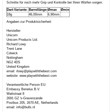
Schnitte für noch mehr Grip und Kontrolle bei Ihren Würfen sorgen.
Dart-Variante:
Barrellänge:
Ømax
Ømin
18g
46,00mm
6,90mm
Angaben zur Produktsicherheit:
Hersteller:
Unicorn
Unicorn Products Ltd.
Richard Lowy
Trent Lane
Colwick
Nottingham
NG2 4DS
United Kingdom
email: rlowy@playwiththebest.com
website: www.playwiththebest.com
Verantwortliche Person EU:
Embassy Benelux B.V.
Wattstraat 8
2691 GZ 's-Gravenzande
Postbus 205, 2670 AE, Netherlands
email: info@bulls.nl