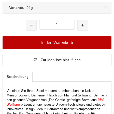
Variante:
21g
In den Warenkorb
Zur Merkliste hinzufügen
Beschreibung
Verleihen Sie Ihrem Spiel mit dem atemberaubenden Unicorn
Mensur Suljovic Dart einen Hauch von Flair und Schwung. Der nach
den genauen Vorgaben von „The Gentle“ gefertigte Barrel aus
95%
Wolfram
präsentiert die neueste Unicorn-Technologie und bietet ein
innovatives Design, ideal für erfahrene und wettkampforientierte
Spieler. Sein Torpedoprofil bietet eine breitere Frontpartie für