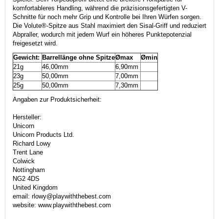
komfortableres Handling, während die präzisionsgefertigten V-
Schnitte für noch mehr Grip und Kontrolle bei Ihren Würfen sorgen.
Die Volute®-Spitze aus Stahl maximiert den Sisal-Griff und reduziert
Abpraller, wodurch mit jedem Wurf ein höheres Punktepotenzial
freigesetzt wird.
Gewicht:
Barrellänge ohne Spitze
Ømax
Ømin
21g
46,00mm
6,90mm
23g
50,00mm
7,00mm
25g
50,00mm
7,30mm
Angaben zur Produktsicherheit:
Hersteller:
Unicorn
Unicorn Products Ltd.
Richard Lowy
Trent Lane
Colwick
Nottingham
NG2 4DS
United Kingdom
email: rlowy@playwiththebest.com
website: www.playwiththebest.com