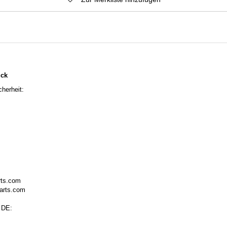
ück
herheit:
rts.com
arts.com
 DE: