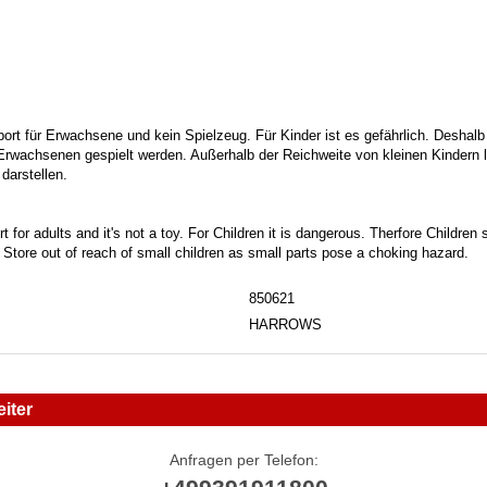
port für Erwachsene und kein Spielzeug. Für Kinder ist es gefährlich. Deshalb
 Erwachsenen gespielt werden. Außerhalb der Reichweite von kleinen Kindern la
darstellen.
t for adults and it's not a toy. For Children it is dangerous. Therfore Childre
. Store out of reach of small children as small parts pose a choking hazard.
850621
HARROWS
iter
Anfragen per Telefon: