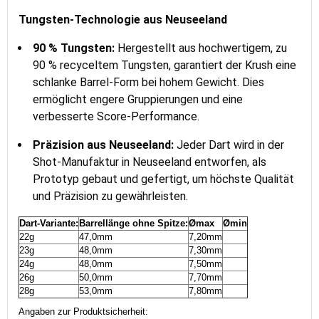
Tungsten-Technologie aus Neuseeland
90 % Tungsten:
Hergestellt aus hochwertigem, zu
90 % recyceltem Tungsten, garantiert der Krush eine
schlanke Barrel-Form bei hohem Gewicht. Dies
ermöglicht engere Gruppierungen und eine
verbesserte Score-Performance.
Präzision aus Neuseeland:
Jeder Dart wird in der
Shot-Manufaktur in Neuseeland entworfen, als
Prototyp gebaut und gefertigt, um höchste Qualität
und Präzision zu gewährleisten.
Dart-Variante:
Barrellänge ohne Spitze:
Ømax
Ømin
22g
47,0mm
7,20mm
23g
48,0mm
7,30mm
24g
48,0mm
7,50mm
26g
50,0mm
7,70mm
28g
53,0mm
7,80mm
Angaben zur Produktsicherheit: