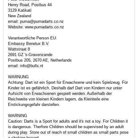
Henry Road, Postbus 44
3129 Katikati
New Zealand
email: puma@pumadarts.co.nz
Website: www.pumadarts.co.nz
Verantwortliche Person EU:
Embassy Benelux B.V.
Wattstraat 8
2691 GZ 's-Gravenzande
Postbus 205, 2670 AE, Netherlands
email: info@bulls.nl
WARNUNG
Achtung: Dart ist ein Sport für Erwachsene und kein Spielzeug. Für
Kinder ist es gefährlich. Deshalb darf Dart von Kindern nur unter
Aufsicht von Erwachsenen gespielt werden. Außerhalb der
Reichweite von kleinen Kindern lagern, da Kleinteile eine
Erstickungsgefahr darstellen.
WARNING
Caution: Darts is a Sport for adults and it's not a toy. For Children it
is dangerous. Therfore Children should be supervised by an adult
during play. Store out of reach of small children as small parts pose
a choking hazard.