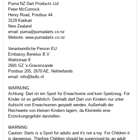
Puma NZ Dart Products Ltd
Peter McCormick
Henry Road, Postbus 44
3129 Katikati
New Zealand
email: puma@pumadarts.co.nz
Website: www.pumadarts.co.nz
Verantwortliche Person EU:
Embassy Benelux B.V.
Wattstraat 8
2691 GZ 's-Gravenzande
Postbus 205, 2670 AE, Netherlands
email: info@bulls.nl
WARNUNG
Achtung: Dart ist ein Sport für Erwachsene und kein Spielzeug. Für
Kinder ist es gefährlich. Deshalb darf Dart von Kindern nur unter
Aufsicht von Erwachsenen gespielt werden. Außerhalb der
Reichweite von kleinen Kindern lagern, da Kleinteile eine
Erstickungsgefahr darstellen.
WARNING
Caution: Darts is a Sport for adults and it's not a toy. For Children it
is dangerous. Therfore Children should be supervised by an adult