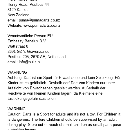
Henry Road, Postbus 44
3129 Katikati
New Zealand
email: puma@pumadarts.co.nz
Website: www.pumadarts.co.nz
Verantwortliche Person EU:
Embassy Benelux B.V.
Wattstraat 8
2691 GZ 's-Gravenzande
Postbus 205, 2670 AE, Netherlands
email: info@bulls.nl
WARNUNG
Achtung: Dart ist ein Sport für Erwachsene und kein Spielzeug. Für
Kinder ist es gefährlich. Deshalb darf Dart von Kindern nur unter
Aufsicht von Erwachsenen gespielt werden. Außerhalb der
Reichweite von kleinen Kindern lagern, da Kleinteile eine
Erstickungsgefahr darstellen.
WARNING
Caution: Darts is a Sport for adults and it's not a toy. For Children it
is dangerous. Therfore Children should be supervised by an adult
during play. Store out of reach of small children as small parts pose
a choking hazard.