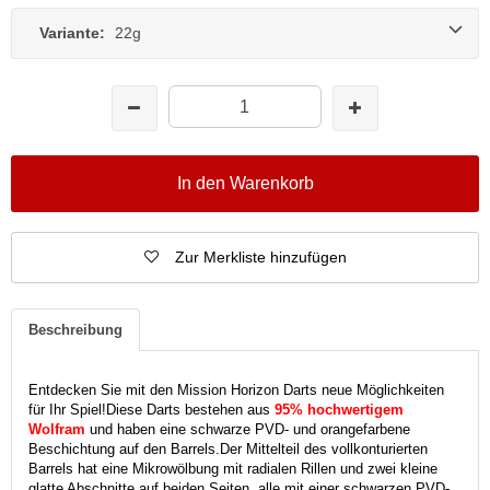
Variante:
22g
In den Warenkorb
Zur Merkliste hinzufügen
Beschreibung
Entdecken Sie mit den Mission Horizon Darts neue Möglichkeiten
für Ihr Spiel!
Diese Darts bestehen aus
95% hochwertigem
Wolfram
und haben eine schwarze PVD- und orangefarbene
Beschichtung auf den Barrels.
Der Mittelteil des vollkonturierten
Barrels hat eine Mikrowölbung mit radialen Rillen und zwei kleine
glatte Abschnitte auf beiden Seiten, alle mit einer schwarzen PVD-