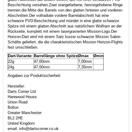
Beschichtung versehen.
Zwei orangefarbene, hervorgehobene Ringe
trennen die Mitte des Barrels von den glatten hinteren und vorderen
Abschnitten.
Der vollradiale vordere Barrelabschnitt hat eine
schwarze PVD-Beschichtung und mündet in eine glatte schwarze
Spitze mit einem glatten Abschnitt aus natürlichem Wolfram an der
Rückseite, komplett mit einem lasergravierten Mission-Logo.
Der
Horizon-Dart wird mit einem Satz kurzer schwarzer Mission Sabre-
Schäfte geliefert, die die charakteristischen Mission Horizon-Flights
fest umschließen.
Dart-Variante:
Barrellänge ohne Spitze
Ømax
Ømin
22g
47,00mm
7,00mm
24g
47,00mm
7,35mm
Angaben zur Produktsicherheit:
Hersteller:
Darts Corner Ltd
Harewood House
Union Road
Bolton
Greater Manchester
BL2 2HE
United Kingdom
email: info@dartscorner.co.uk