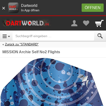
Dartworld
×
ÖFFNEN
In App öffnen
Zurück zu "STANDARD"
MISSION Archie Self No2 Flights