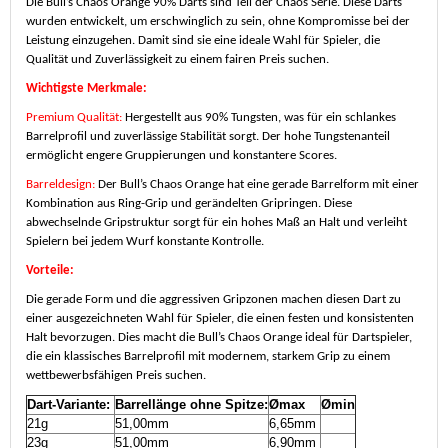
Die Bull’s Chaos Orange 90% Darts sind Teil der Chaos Serie.
Diese Darts
wurden entwickelt, um erschwinglich zu sein, ohne Kompromisse bei der
Leistung einzugehen. Damit sind sie eine ideale Wahl für Spieler, die
Qualität und Zuverlässigkeit zu einem fairen Preis suchen.
Wichtigste Merkmale:
Premium Qualität:
Hergestellt aus 90% Tungsten, was für ein schlankes
Barrelprofil und zuverlässige Stabilität sorgt. Der hohe Tungstenanteil
ermöglicht engere Gruppierungen und konstantere Scores.
Barreldesign:
Der Bull’s Chaos Orange hat eine gerade Barrelform mit einer
Kombination aus Ring-Grip und gerändelten Gripringen. Diese
abwechselnde Gripstruktur sorgt für ein hohes Maß an Halt und verleiht
Spielern bei jedem Wurf konstante Kontrolle.
Vorteile:
Die gerade Form und die aggressiven Gripzonen machen diesen Dart zu
einer ausgezeichneten Wahl für Spieler, die einen festen und konsistenten
Halt bevorzugen. Dies macht die Bull’s Chaos Orange ideal für Dartspieler,
die ein klassisches Barrelprofil mit modernem, starkem Grip zu einem
wettbewerbsfähigen Preis suchen.
Dart-Variante:
Barrellänge ohne Spitze:
Ømax
Ømin
21g
51,00mm
6,65mm
23g
51,00mm
6,90mm