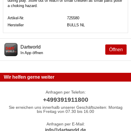
during play. Store out of reach of small children as small parts pose
a choking hazard.
Artikel-Nr.
725580
Hersteller
BULLS NL
Dartworld
Öffnen
In App öffnen
Wir helfen gerne weiter
Anfragen per Telefon:
+499391911800
Sie erreichen uns innerhalb unserer Geschäftszeiten: Montag
bis Freitag von 07.30 bis 16.00
Anfragen per E-Mail:
info@dartworld.de