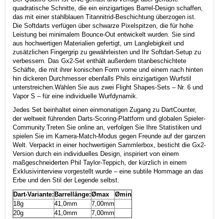
quadratische Schnitte, die ein einzigartiges Barrel-Design schaffen,
das mit einer stahlblauen Titannitrid-Beschichtung überzogen ist.
Die Softdarts verfügen über schwarze Pixelspitzen, die für hohe
Leistung bei minimalem Bounce-Out entwickelt wurden. Sie sind
aus hochwertigen Materialien gefertigt, um Langlebigkeit und
zusätzlichen Fingergrip zu gewährleisten und Ihr Softdart-Setup zu
verbessern.
Das Gx2-Set enthält außerdem titanbeschichtete
Schäfte, die mit ihrer konischen Form vorne und einem nach hinten
hin dickeren Durchmesser ebenfalls Phils einzigartigen Wurfstil
unterstreichen.
Wählen Sie aus zwei Flight Shapes-Sets – Nr. 6 und
Vapor S – für eine individuelle Wurfdynamik.
Jedes Set beinhaltet einen einmonatigen Zugang zu DartCounter,
der weltweit führenden Darts-Scoring-Plattform und globalen Spieler-
Community.
Treten Sie online an, verfolgen Sie Ihre Statistiken und
spielen Sie im Kamera-Match-Modus gegen Freunde auf der ganzen
Welt.
Verpackt in einer hochwertigen Sammlerbox, besticht die Gx2-
Version durch ein individuelles Design, inspiriert von einem
maßgeschneiderten Phil Taylor-Teppich, der kürzlich in einem
Exklusivinterview vorgestellt wurde – eine subtile Hommage an das
Erbe und den Stil der Legende selbst.
Dart-Variante:
Barrellänge:
Ømax
Ømin
18g
41,0mm
7,00mm
20g
41,0mm
7,00mm