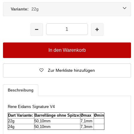
Variante:
22g
In den Warenkorb
Zur Merkliste hinzufügen
Beschreibung
Rene Eidams Signature V4
Dart Variante:
Barrellänge ohne Spitze:
Ømax
Ømin
22g
50,10mm
7,1mm
24g
50,10mm
7,3mm