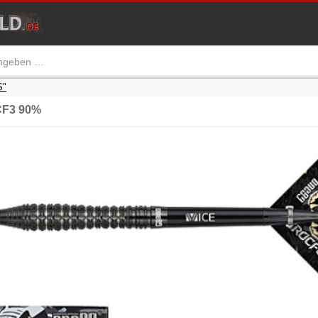
S"
CF3 90%