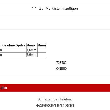
Zur Merkliste hinzufügen
änge ohne Spitze:
Ømax
Ømin
mm
7,6mm
mm
7,9mm
725482
ONE80
iter
Anfragen per Telefon:
+499391911800