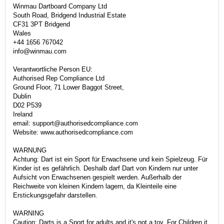
Winmau Dartboard Company Ltd
South Road, Bridgend Industrial Estate
CF31 3PT Bridgend
Wales
+44 1656 767042
info@winmau.com
Verantwortliche Person EU:
Authorised Rep Compliance Ltd
Ground Floor, 71 Lower Baggot Street,
Dublin
D02 P539
Ireland
email: support@authorisedcompliance.com
Website: www.authorisedcompliance.com
WARNUNG
Achtung: Dart ist ein Sport für Erwachsene und kein Spielzeug. Für
Kinder ist es gefährlich. Deshalb darf Dart von Kindern nur unter
Aufsicht von Erwachsenen gespielt werden. Außerhalb der
Reichweite von kleinen Kindern lagern, da Kleinteile eine
Erstickungsgefahr darstellen.
WARNING
Caution: Darts is a Sport for adults and it's not a toy. For Children it