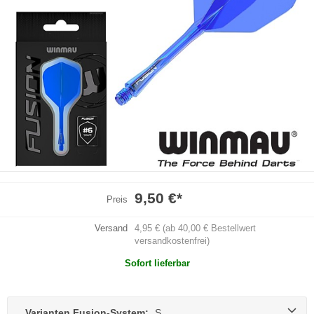
9,50 €
*
Preis
Versand
4,95 € (ab 40,00 € Bestellwert
versandkostenfrei)
Sofort lieferbar
Varianten Fusion-System:
S