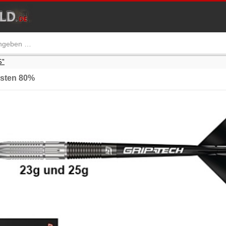
S"
sten 80%