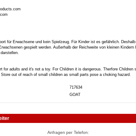
roducts.com
.com
port für Erwachsene und kein Spielzeug. Für Kinder ist es gefährlich. Deshalb
 Erwachsenen gespielt werden. Außerhalb der Reichweite von kleinen Kindern la
darstellen.
t for adults and it's not a toy. For Children it is dangerous. Therfore Childre
. Store out of reach of small children as small parts pose a choking hazard.
717634
GOAT
iter
Anfragen per Telefon: