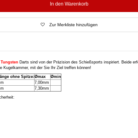
In den Warenkorb
Zur Merkliste hinzufügen
 Tungsten
Darts sind von der Präzision des Schießsports inspiriert. Beide er
eine Kugelkammer, mit der Sie Ihr Ziel treffen können!
länge ohne Spitze:
Ømax
Ømin
mm
7,00mm
mm
7,30mm
herheit: