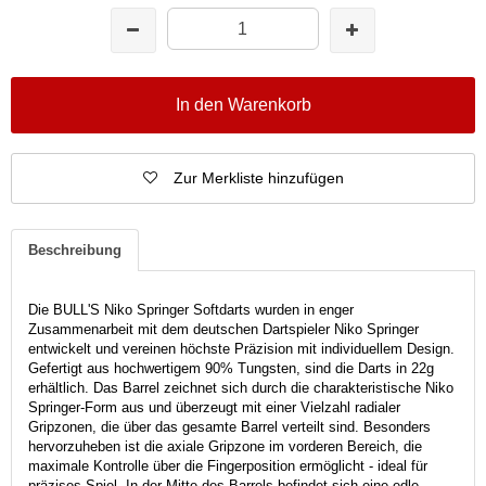
In den Warenkorb
Zur Merkliste hinzufügen
Beschreibung
Die BULL'S Niko Springer Softdarts wurden in enger
Zusammenarbeit mit dem deutschen Dartspieler Niko Springer
entwickelt und vereinen höchste Präzision mit individuellem Design.
Gefertigt aus hochwertigem 90% Tungsten, sind die Darts in 22g
erhältlich. Das Barrel zeichnet sich durch die charakteristische Niko
Springer-Form aus und überzeugt mit einer Vielzahl radialer
Gripzonen, die über das gesamte Barrel verteilt sind. Besonders
hervorzuheben ist die axiale Gripzone im vorderen Bereich, die
maximale Kontrolle über die Fingerposition ermöglicht - ideal für
präzises Spiel. In der Mitte des Barrels befindet sich eine edle