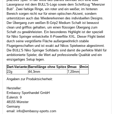
Lasergravur mit dem BULL'S-Logo sowie dem Schriftzug "Meenzer
Bub". Zwei farbige Ringe, ein roter und ein weißer, im hinteren
Bereich sorgen nicht nur für einen optischen Akzent, sondern
unterstützen auch das Wiedererkennen des individuellen Designs.
Der Übergang zum weißen B-Grip2 Medium Schaft ist bewusst
clean und grifflos gehalten, um einen flüssigen Übergang zum
Schaft zu gewährleisten. Ein besonderes Highlight ist der speziell
für Niko Springer entwickelte X-Powerflite XXL. Dieser Flight bietet
durch seine vergrößerte Fläche außergewöhnlich stabile
Flugeigenschaften und ist exakt auf Nikos Spielweise abgestimmt.
Die BULL'S Niko Springer Softdarts sind damit die perfekte Wahl für
ambitionierte Spieler, die Wert auf professionelle Qualität und ein
einzigartiges Setup legen.
Dart-Variante:
Barrellänge ohne Spitze
Ømax
Ømin
22g
44,3mm
7,20mm
Angaben zur Produktsicherheit:
Hersteller:
Embassy Sporthandel GmbH
Eulerstr. 9
48155 Münster
Germany
email: info@embassy-sports.com