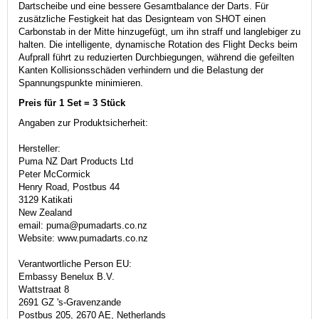
Dartscheibe und eine bessere Gesamtbalance der Darts.
Für
zusätzliche Festigkeit hat das Designteam von SHOT einen
Carbonstab in der Mitte hinzugefügt, um ihn straff und langlebiger zu
halten.
Die intelligente, dynamische Rotation des Flight Decks beim
Aufprall führt zu reduzierten Durchbiegungen, während die gefeilten
Kanten Kollisionsschäden verhindern und die Belastung der
Spannungspunkte minimieren.
Preis für 1 Set = 3 Stück
Angaben zur Produktsicherheit:
Hersteller:
Puma NZ Dart Products Ltd
Peter McCormick
Henry Road, Postbus 44
3129 Katikati
New Zealand
email: puma@pumadarts.co.nz
Website: www.pumadarts.co.nz
Verantwortliche Person EU:
Embassy Benelux B.V.
Wattstraat 8
2691 GZ 's-Gravenzande
Postbus 205, 2670 AE, Netherlands