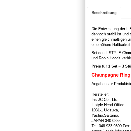
Beschreibung
Die Entwicklung der L-S
dennoch stabil ist und 
einen gleichmäßígen und
eine höhere Haltbarkeit
Bei den L-STYLE Champ
und Robin Hoods verhin
Preis für 1 Se
Champagne Rings s
Angaben zur Produktsic
Hersteller:
Ins JC Co., Ltd.
L-style Head Office
1031-1 Ukizuka,
Yashio,Saitama,
JAPAN 340-0835
Tel: 048-933-9300 Fax