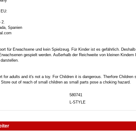
mpany
 EU:
 2.
ada, Spanien
bal.com
port für Erwachsene und kein Spielzeug. Für Kinder ist es gefährlich. Deshalb
 Erwachsenen gespielt werden. Außerhalb der Reichweite von kleinen Kindern la
darstellen.
t for adults and it's not a toy. For Children it is dangerous. Therfore Childre
. Store out of reach of small children as small parts pose a choking hazard.
580741
L-STYLE
iter