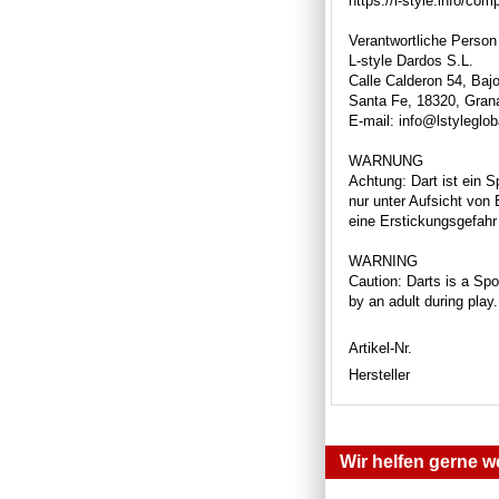
https://l-style.info/co
Verantwortliche Person
L-style Dardos S.L.
Calle Calderon 54, Bajo
Santa Fe, 18320, Gran
E-mail: info@lstyleglo
WARNUNG
Achtung: Dart ist ein S
nur unter Aufsicht von
eine Erstickungsgefahr 
WARNING
Caution: Darts is a Spor
by an adult during play
Artikel-Nr.
Hersteller
Wir helfen gerne we