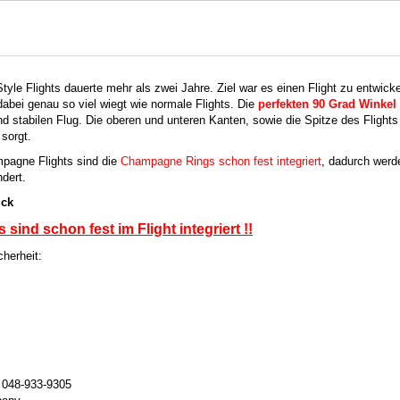
tyle Flights dauerte mehr als zwei Jahre. Ziel war es einen Flight zu entwicke
dabei genau so viel wiegt wie normale Flights. Die
perfekten 90 Grad Winkel 
 stabilen Flug. Die oberen und unteren Kanten, sowie die Spitze des Flights 
 sorgt.
agne Flights sind die
Champagne Rings schon fest integriert
, dadurch werd
dert.
t = 3 Stück
ind schon fest im Flight integriert
!!
herheit:
: 048-933-9305